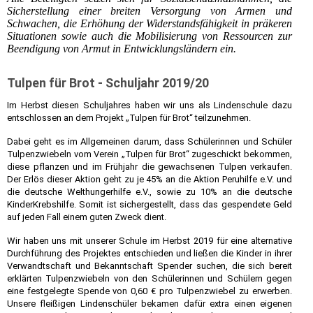
Sicherstellung einer breiten Versorgung von Armen und
Schwachen, die Erhöhung der Widerstandsfähigkeit in präkeren
Situationen sowie auch die Mobilisierung von Ressourcen zur
Beendigung von Armut in Entwicklungsländern ein.
Tulpen für Brot - Schuljahr 2019/20
Im Herbst diesen Schuljahres haben wir uns als Lindenschule dazu
entschlossen an dem Projekt „Tulpen für Brot“ teilzunehmen.
Dabei geht es im Allgemeinen darum, dass Schülerinnen und Schüler
Tulpenzwiebeln vom Verein „Tulpen für Brot“ zugeschickt bekommen,
diese pflanzen und im Frühjahr die gewachsenen Tulpen verkaufen.
Der Erlös dieser Aktion geht zu je 45% an die Aktion Peruhilfe e.V. und
die deutsche Welthungerhilfe e.V., sowie zu 10% an die deutsche
KinderKrebshilfe. Somit ist sichergestellt, dass das gespendete Geld
auf jeden Fall einem guten Zweck dient.
Wir haben uns mit unserer Schule im Herbst 2019 für eine alternative
Durchführung des Projektes entschieden und ließen die Kinder in ihrer
Verwandtschaft und Bekanntschaft Spender suchen, die sich bereit
erklärten Tulpenzwiebeln von den Schülerinnen und Schülern gegen
eine festgelegte Spende von 0,60 € pro Tulpenzwiebel zu erwerben.
Unsere fleißigen Lindenschüler bekamen dafür extra einen eigenen